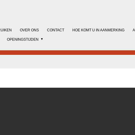
RUIKEN
OVER ONS
CONTACT
HOE KOMT U IN AANMERKING
A
OPENINGSTIJDEN