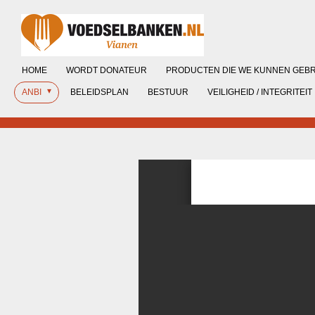
Ga
direct
naar
de
HOME
WORDT DONATEUR
PRODUCTEN DIE WE KUNNEN GEB
hoofdinhoud
ANBI
BELEIDSPLAN
BESTUUR
VEILIGHEID / INTEGRITEIT