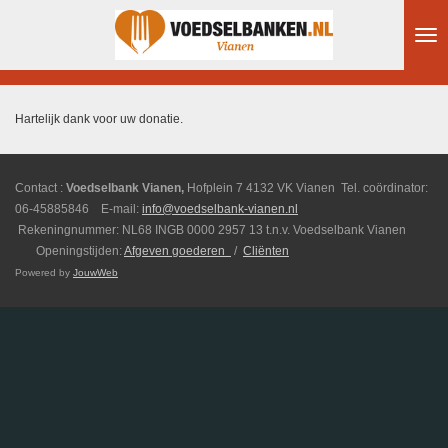
Ga
direct
naar
de
hoofdinhoud
Hartelijk dank voor uw donatie.
Contact :
Voedselbank Vianen,
Hofplein 7 4132 VK Vianen Tel. coördinator:
06-45885846 E-mail:
info@voedselbank-vianen.nl
Rekeningnummer: NL68 INGB 0000 2957 13 t.n.v. Voedselbank Vianen
Openingstijden:
Afgeven goederen
/
Cliënten
Powered by
JouwWeb